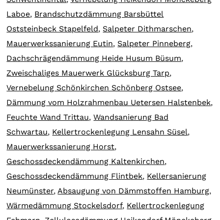
Laboe
,
Brandschutzdämmung Barsbüttel
Oststeinbeck Stapelfeld
,
Salpeter Dithmarschen
,
Mauerwerkssanierung Eutin
,
Salpeter Pinneberg
,
Dachschrägendämmung Heide Husum Büsum
,
Zweischaliges Mauerwerk Glücksburg Tarp
,
Vernebelung Schönkirchen Schönberg Ostsee
,
Dämmung vom Holzrahmenbau Uetersen Halstenbek
,
Feuchte Wand Trittau
,
Wandsanierung Bad
Schwartau
,
Kellertrockenlegung Lensahn Süsel
,
Mauerwerkssanierung Horst
,
Geschossdeckendämmung Kaltenkirchen
,
Geschossdeckendämmung Flintbek
,
Kellersanierung
Neumünster
,
Absaugung von Dämmstoffen Hamburg
,
Wärmedämmung Stockelsdorf
,
Kellertrockenlegung