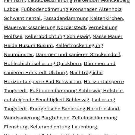
Fehmarn
,
Zellulosedämmung Heikendorf Mönckeberg
Laboe
,
Fußbodendämmung Kronshagen Altenholz
Schwentinental
,
Fassadendämmung Kaltenkirchen
,
Mauerwerkssanierung Norderstedt
,
Vernebelung
Molfsee
,
Kellerabdichtung Schleswig
,
Nasse Mauer
Heide Husum Büsum
,
Kellertrockenlegung
Neumünster
,
Dämmen und sanieren Stockelsdorf
,
Hohlschichtisolierung Quickborn
,
Dämmen und
sanieren Henstedt Ulzburg
,
Nachträgliche
Horizontalsperre Bad Schwartau
,
Horizontalsperre
Tangstedt
,
Fußbodendämmung Schleswig Holstein
,
aufsteigende Feuchtigkeit Schleswig
,
Isolierung
Tangstedt
,
Energetische Sanierung Nordfriesland
,
Wandsanierung Bargteheide
,
Zellulosedämmung
Flensburg
,
Kellerabdichtung Lauenburg
,