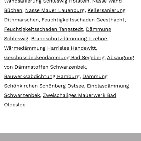
Wandsanierung Schleswig Holstein
,
Nasse Wand
Büchen
,
Nasse Mauer Lauenburg
,
Kellersanierung
Dithmarschen
,
Feuchtigkeitsschaden Geesthacht
,
Feuchtigkeitsschaden Tangstedt
,
Dämmung
Schleswig
,
Brandschutzdämmung Itzehoe
,
Wärmedämmung Harrislee Handewitt
,
Geschossdeckendämmung Bad Segeberg
,
Absaugung
von Dämmstoffen Schwarzenbek
,
Bauwerksabdichtung Hamburg
,
Dämmung
Schönkirchen Schönberg Ostsee
,
Einblasdämmung
Schwarzenbek
,
Zweischaliges Mauerwerk Bad
Oldesloe