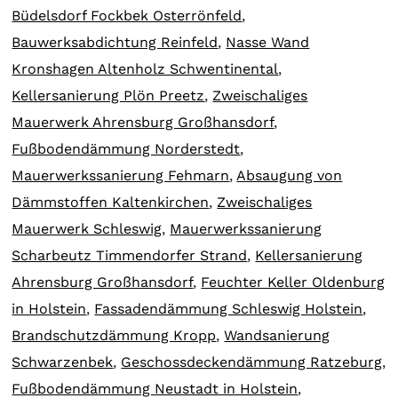
Büdelsdorf Fockbek Osterrönfeld
,
Bauwerksabdichtung Reinfeld
,
Nasse Wand
Kronshagen Altenholz Schwentinental
,
Kellersanierung Plön Preetz
,
Zweischaliges
Mauerwerk Ahrensburg Großhansdorf
,
Fußbodendämmung Norderstedt
,
Mauerwerkssanierung Fehmarn
,
Absaugung von
Dämmstoffen Kaltenkirchen
,
Zweischaliges
Mauerwerk Schleswig
,
Mauerwerkssanierung
Scharbeutz Timmendorfer Strand
,
Kellersanierung
Ahrensburg Großhansdorf
,
Feuchter Keller Oldenburg
in Holstein
,
Fassadendämmung Schleswig Holstein
,
Brandschutzdämmung Kropp
,
Wandsanierung
Schwarzenbek
,
Geschossdeckendämmung Ratzeburg
,
Fußbodendämmung Neustadt in Holstein
,