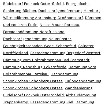
Büdelsdorf Fockbek Osterrönfeld
,
Energetische
Sanierung Büchen
,
Dachschrägendämmung Hamburg
,
Wärmedämmung Ahrensburg Großhansdorf
,
Dämmen
und sanieren Eutin
,
Nasse Mauer Ratekau
,
Fassadendämmung Nordfriesland
,
Dachschrägendämmung Neumünster
,
Feuchtigkeitsschaden Wedel Schenefeld
,
Salpeter
Nordfriesland
,
Fassadendämmung Bergedorf Wentorf
,
Dämmung vom Holzrahmenbau Bad Bramstedt
,
Dämmung Rendsburg Eckernförde
,
Dämmung vom
Holzrahmenbau Ratekau
,
Dachdämmung
Schönkirchen Schönberg Ostsee
,
Fußbodendämmung
Schönkirchen Schönberg Ostsee
,
Wandsanierung
Büdelsdorf Fockbek Osterrönfeld
,
Altbaudämmung
Trappenkamp
,
Fassadendämmung Kiel
,
Dämmung