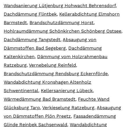
Wandsanierung Lütjenburg Hohwacht Behrensdorf
,
Dachdämmung Flintbek
,
Kellerabdichtung Elmshorn
Barmstedt
,
Brandschutzdämmung Horst
,
Hohlraumdämmung Schönkirchen Schönberg Ostsee
,
Dachdämmung Tangstedt
,
Absaugung von
Dämmstoffen Bad Segeberg
,
Dachdämmung
Kaltenkirchen
,
Dämmung vom Holzrahmenbau
Ratzeburg
,
Vernebelung Reinfeld
,
Brandschutzdämmung Rendsburg Eckernförde
,
Wandabdichtung Kronshagen Altenholz
Schwentinental
,
Kellersanierung Lübeck
,
Wärmedämmung Bad Bramstedt
,
Feuchte Wand
Glücksburg Tarp
,
Verkieselung Ratzeburg
,
Absaugung
von Dämmstoffen Plön Preetz
,
Fassadendämmung
Glinde Reinbek Sachsenwald
,
Wandabdichtung