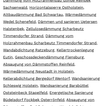
Dämmung vom Holzrahmenbau Glinde Reinbek
Sachsenwald
,
Horizontalsperre Ostholstein
,
Altbaudämmung Bad Schwartau
,
Wärmedämmung
Wedel Schenefeld
,
Dämmen und sanieren Uetersen
Halstenbek
,
Zellulosedämmung Scharbeutz
Timmendorfer Strand
,
Dämmung vom
Holzrahmenbau Scharbeutz Timmendorfer Strand
,
Wandabdichtung Ratzeburg
,
Kellertrockenlegung
Eutin
,
Geschossdeckendämmung Flensburg
,
Absaugung von Dämmstoffen Reinfeld
,
Wärmedämmung Neustadt in Holstein
,
Kellerabdichtung Bergedorf Wentorf
,
Wandsanierung
Schleswig Holstein
,
Wandsanierung Barsbüttel
Oststeinbeck Stapelfeld
,
Energetische Sanierung
Büdelsdorf Fockbek Osterrönfeld
,
Absaugung von