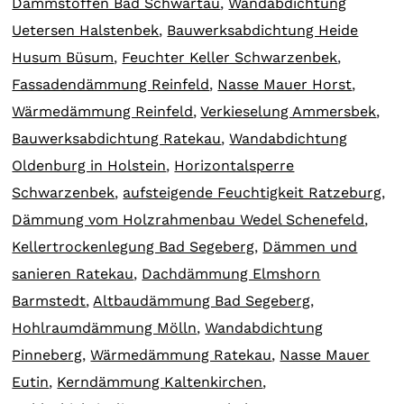
Dämmstoffen Bad Schwartau
,
Wandabdichtung
Uetersen Halstenbek
,
Bauwerksabdichtung Heide
Husum Büsum
,
Feuchter Keller Schwarzenbek
,
Fassadendämmung Reinfeld
,
Nasse Mauer Horst
,
Wärmedämmung Reinfeld
,
Verkieselung Ammersbek
,
Bauwerksabdichtung Ratekau
,
Wandabdichtung
Oldenburg in Holstein
,
Horizontalsperre
Schwarzenbek
,
aufsteigende Feuchtigkeit Ratzeburg
,
Dämmung vom Holzrahmenbau Wedel Schenefeld
,
Kellertrockenlegung Bad Segeberg
,
Dämmen und
sanieren Ratekau
,
Dachdämmung Elmshorn
Barmstedt
,
Altbaudämmung Bad Segeberg
,
Hohlraumdämmung Mölln
,
Wandabdichtung
Pinneberg
,
Wärmedämmung Ratekau
,
Nasse Mauer
Eutin
,
Kerndämmung Kaltenkirchen
,