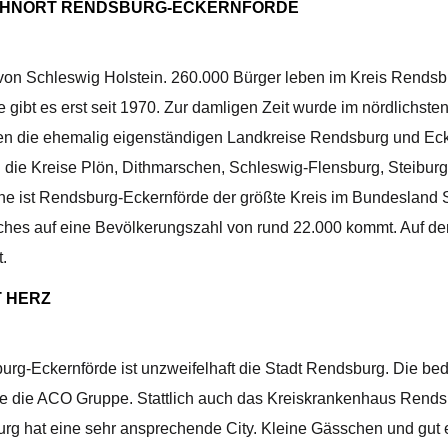
WOHNORT RENDSBURG-ECKERNFÖRDE
von Schleswig Holstein. 260.000 Bürger leben im Kreis Rendsb
ibt es erst seit 1970. Zur damligen Zeit wurde im nördlichste
en die ehemalig eigenständigen Landkreise Rendsburg und Eck
ie Kreise Plön, Dithmarschen, Schleswig-Flensburg, Steiburg,
he ist Rendsburg-Eckernförde der größte Kreis im Bundesland S
ches auf eine Bevölkerungszahl von rund 22.000 kommt. Auf 
.
T HERZ
urg-Eckernförde ist unzweifelhaft die Stadt Rendsburg. Die be
die ACO Gruppe. Stattlich auch das Kreiskrankenhaus Rendsb
rg hat eine sehr ansprechende City. Kleine Gässchen und gut e