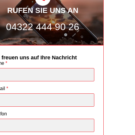
RUFEN SIE UNS AN
04322 444 90 26
 freuen uns auf Ihre Nachricht
me
*
ail
*
efon