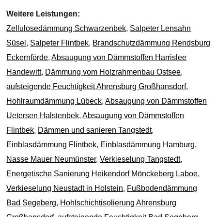
Weitere Leistungen:
Zellulosedämmung Schwarzenbek
,
Salpeter Lensahn
Süsel
,
Salpeter Flintbek
,
Brandschutzdämmung Rendsburg
Eckernförde
,
Absaugung von Dämmstoffen Harrislee
Handewitt
,
Dämmung vom Holzrahmenbau Ostsee
,
aufsteigende Feuchtigkeit Ahrensburg Großhansdorf
,
Hohlraumdämmung Lübeck
,
Absaugung von Dämmstoffen
Uetersen Halstenbek
,
Absaugung von Dämmstoffen
Flintbek
,
Dämmen und sanieren Tangstedt
,
Einblasdämmung Flintbek
,
Einblasdämmung Hamburg
,
Nasse Mauer Neumünster
,
Verkieselung Tangstedt
,
Energetische Sanierung Heikendorf Mönckeberg Laboe
,
Verkieselung Neustadt in Holstein
,
Fußbodendämmung
Bad Segeberg
,
Hohlschichtisolierung Ahrensburg