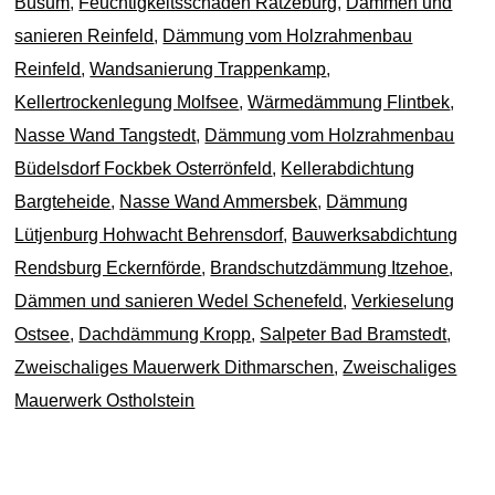
Büsum
,
Feuchtigkeitsschaden Ratzeburg
,
Dämmen und
sanieren Reinfeld
,
Dämmung vom Holzrahmenbau
Reinfeld
,
Wandsanierung Trappenkamp
,
Kellertrockenlegung Molfsee
,
Wärmedämmung Flintbek
,
Nasse Wand Tangstedt
,
Dämmung vom Holzrahmenbau
Büdelsdorf Fockbek Osterrönfeld
,
Kellerabdichtung
Bargteheide
,
Nasse Wand Ammersbek
,
Dämmung
Lütjenburg Hohwacht Behrensdorf
,
Bauwerksabdichtung
Rendsburg Eckernförde
,
Brandschutzdämmung Itzehoe
,
Dämmen und sanieren Wedel Schenefeld
,
Verkieselung
Ostsee
,
Dachdämmung Kropp
,
Salpeter Bad Bramstedt
,
Zweischaliges Mauerwerk Dithmarschen
,
Zweischaliges
Mauerwerk Ostholstein