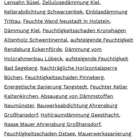
Lensahn Süsel
,
Zellulosedämmung Kiel
,
Kellerabdichtung Schwarzenbek
,
Einblasdämmung
Trittau
,
Feuchte Wand Neustadt in Holstein
,
Dämmung Kiel
,
Feuchtigkeitsschaden Kronshagen
Altenholz Schwentinental
,
aufsteigende Feuchtigkeit
Rendsburg Eckernförde
,
Dämmung vom
Holzrahmenbau Lübeck
,
aufsteigende Feuchtigkeit
Bad Segeberg
,
Nachträgliche Horizontalsperre
Büchen
,
Feuchtigkeitsschaden Pinneberg
,
Energetische Sanierung Tangstedt
,
Feuchter Keller
Kaltenkirchen
,
Absaugung von Dämmstoffen
Neumünster
,
Bauwerksabdichtung Ahrensburg
Großhansdorf
,
Hohlraumdämmung Geesthacht
,
Nasse Mauer Ahrensburg Großhansdorf
,
Feuchtigkeitsschaden Ostsee
,
Mauerwerkssanierung