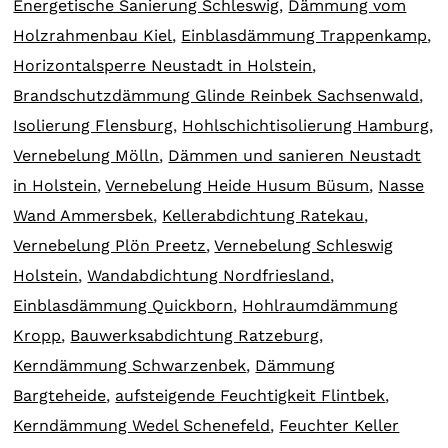
Energetische Sanierung Schleswig
,
Dämmung vom
Holzrahmenbau Kiel
,
Einblasdämmung Trappenkamp
,
Horizontalsperre Neustadt in Holstein
,
Brandschutzdämmung Glinde Reinbek Sachsenwald
,
Isolierung Flensburg
,
Hohlschichtisolierung Hamburg
,
Vernebelung Mölln
,
Dämmen und sanieren Neustadt
in Holstein
,
Vernebelung Heide Husum Büsum
,
Nasse
Wand Ammersbek
,
Kellerabdichtung Ratekau
,
Vernebelung Plön Preetz
,
Vernebelung Schleswig
Holstein
,
Wandabdichtung Nordfriesland
,
Einblasdämmung Quickborn
,
Hohlraumdämmung
Kropp
,
Bauwerksabdichtung Ratzeburg
,
Kerndämmung Schwarzenbek
,
Dämmung
Bargteheide
,
aufsteigende Feuchtigkeit Flintbek
,
Kerndämmung Wedel Schenefeld
,
Feuchter Keller