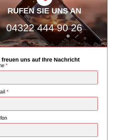
RUFEN SIE UNS AN
04322 444 90 26
 freuen uns auf Ihre Nachricht
me
*
ail
*
efon