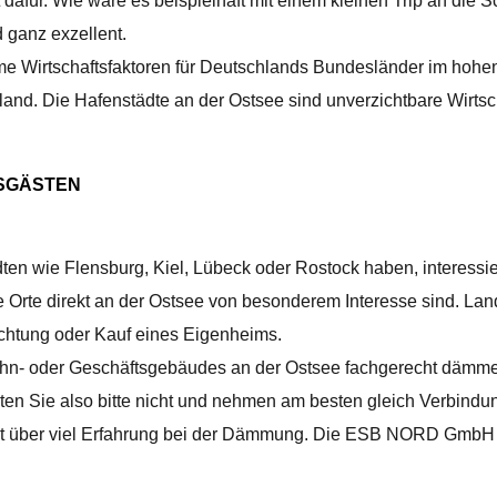
 dafür. Wie wäre es beispielhaft mit einem kleinen Trip an di
 ganz exzellent.
 Wirtschaftsfaktoren für Deutschlands Bundesländer im hohen 
nd. Die Hafenstädte an der Ostsee sind unverzichtbare Wirtsc
ESGÄSTEN
ädten wie Flensburg, Kiel, Lübeck oder Rostock haben, interessi
e Orte direkt an der Ostsee von besonderem Interesse sind. Lands
ichtung oder Kauf eines Eigenheims.
hn- oder Geschäftsgebäudes an der Ostsee fachgerecht dämm
en Sie also bitte nicht und nehmen am besten gleich Verbindung
ber viel Erfahrung bei der Dämmung. Die ESB NORD GmbH ist 