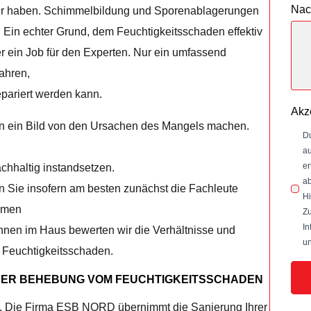
Nac
r haben. Schimmelbildung und Sporenablagerungen
. Ein echter Grund, dem Feuchtigkeitsschaden effektiv
 ein Job für den Experten. Nur ein umfassend
ahren,
pariert werden kann.
Akz
nn ein Bild von den Ursachen des Mangels machen.
Du
au
er
achhaltig instandsetzen.
ab
en Sie insofern am besten zunächst die Fachleute
Hi
äumen
Zu
In
Ihnen im Haus bewerten wir die Verhältnisse und
un
m Feuchtigkeitsschaden.
 DER BEHEBUNG VOM FEUCHTIGKEITSSCHADEN
ben. Die Firma ESB NORD übernimmt die Sanierung Ihrer