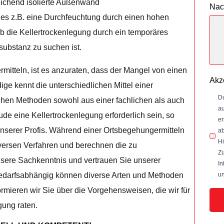
reichend isolierte Außenwand
Nac
 es z.B. eine Durchfeuchtung durch einen hohen
 ob die Kellertrockenlegung durch ein temporäres
substanz zu suchen ist.
rmitteln, ist es anzuraten, dass der Mangel von einen
Akz
ge kennt die unterschiedlichen Mittel einer
Du
ichen Methoden sowohl aus einer fachlichen als auch
au
äude eine Kellertrockenlegung erforderlich sein, so
er
 unserer Profis. Während einer Ortsbegehungermitteln
ab
Hi
iversen Verfahren und berechnen die zu
Zu
ere Sachkenntnis und vertrauen Sie unserer
In
un
Bedarfsabhängig können diverse Arten und Methoden
rmieren wir Sie über die Vorgehensweisen, die wir für
egung raten.