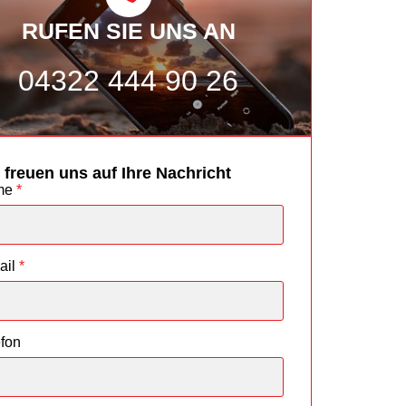
RUFEN SIE UNS AN
04322 444 90 26
 freuen uns auf Ihre Nachricht
me
*
ail
*
efon