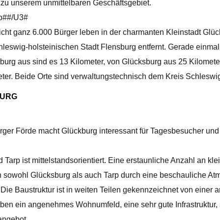
 zu unserem unmittelbaren Geschäftsgebiet.
rp##/U3#
cht ganz 6.000 Bürger leben in der charmanten Kleinstadt Glü
leswig-holsteinischen Stadt Flensburg entfernt. Gerade einmal
sburg aus sind es 13 Kilometer, von Glücksburg aus 25 Kilomete
ter. Beide Orte sind verwaltungstechnisch dem Kreis Schleswig
BURG
ger Förde macht Glückburg interessant für Tagesbesucher und T
arp ist mittelstandsorientiert. Eine erstaunliche Anzahl an kl
n sowohl Glücksburg als auch Tarp durch eine beschauliche At
. Die Baustruktur ist in weiten Teilen gekennzeichnet von einer
n ein angenehmes Wohnumfeld, eine sehr gute Infrastruktur, s
tangebot.