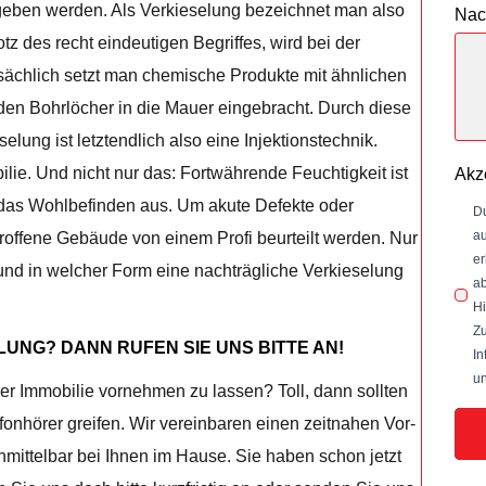
eben werden. Als Verkieselung bezeichnet man also
Nac
z des recht eindeutigen Begriffes, wird bei der
sächlich setzt man chemische Produkte mit ähnlichen
en Bohrlöcher in die Mauer eingebracht. Durch diese
lung ist letztendlich also eine Injektionstechnik.
ie. Und nicht nur das: Fortwährende Feuchtigkeit ist
Akz
f das Wohlbefinden aus. Um akute Defekte oder
Du
au
roffene Gebäude von einem Profi beurteilt werden. Nur
er
 und in welcher Form eine nachträgliche Verkieselung
ab
Hi
Zu
LUNG? DANN RUFEN SIE UNS BITTE AN!
In
un
rer Immobilie vornehmen zu lassen? Toll, dann sollten
onhörer greifen. Wir vereinbaren einen zeitnahen Vor-
mittelbar bei Ihnen im Hause. Sie haben schon jetzt