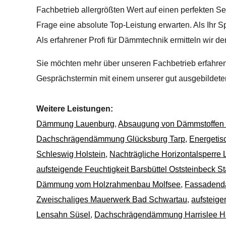
Fachbetrieb allergrößten Wert auf einen perfekten Se
Frage eine absolute Top-Leistung erwarten. Als Ihr 
Als erfahrener Profi für Dämmtechnik ermitteln wir
Sie möchten mehr über unseren Fachbetrieb erfahren?
Gesprächstermin mit einem unserer gut ausgebildete
Weitere Leistungen:
Dämmung Lauenburg
,
Absaugung von Dämmstoffen 
Dachschrägendämmung Glücksburg Tarp
,
Energeti
Schleswig Holstein
,
Nachträgliche Horizontalsperre
aufsteigende Feuchtigkeit Barsbüttel Oststeinbeck St
Dämmung vom Holzrahmenbau Molfsee
,
Fassadend
Zweischaliges Mauerwerk Bad Schwartau
,
aufsteige
Lensahn Süsel
,
Dachschrägendämmung Harrislee H