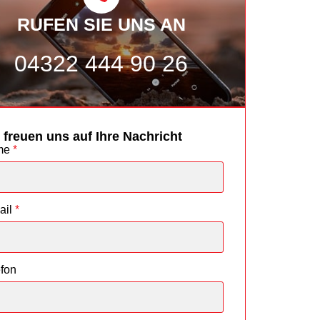
RUFEN SIE UNS AN
04322 444 90 26
 freuen uns auf Ihre Nachricht
me
*
ail
*
efon