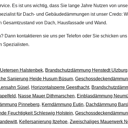
rvice. Es ist uns wichtig, dass Sie lange Jahre Nutzen von unse
Spezialist für Dach- und Gebäudedämmungen ist unser Credo: Wir
 den Gesamtzustand von Dach, Hausfassade und Wand.
 Dann kontaktieren sie uns per Telefon oder Sie schicken uns
n Spezialisten.
Uetersen Halstenbek
,
Brandschutzdämmung Henstedt Ulzburg
sche Sanierung Heide Husum Büsum
,
Geschossdeckendämmun
 Lensahn Süsel
,
Horizontalsperre Geesthacht
,
Brandschutzdäm
apelfeld
,
Nasse Mauer Dithmarschen
,
Einblasdämmung Neumü
ämmung Pinneberg
,
Kerndämmung Eutin
,
Dachdämmung Barsbüt
nde Feuchtigkeit Schleswig Holstein
,
Geschossdeckendämmung
andewitt
,
Kellersanierung Itzehoe
,
Zweischaliges Mauerwerk Ne