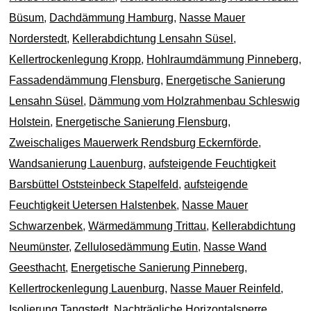
Büsum
,
Dachdämmung Hamburg
,
Nasse Mauer
Norderstedt
,
Kellerabdichtung Lensahn Süsel
,
Kellertrockenlegung Kropp
,
Hohlraumdämmung Pinneberg
,
Fassadendämmung Flensburg
,
Energetische Sanierung
Lensahn Süsel
,
Dämmung vom Holzrahmenbau Schleswig
Holstein
,
Energetische Sanierung Flensburg
,
Zweischaliges Mauerwerk Rendsburg Eckernförde
,
Wandsanierung Lauenburg
,
aufsteigende Feuchtigkeit
Barsbüttel Oststeinbeck Stapelfeld
,
aufsteigende
Feuchtigkeit Uetersen Halstenbek
,
Nasse Mauer
Schwarzenbek
,
Wärmedämmung Trittau
,
Kellerabdichtung
Neumünster
,
Zellulosedämmung Eutin
,
Nasse Wand
Geesthacht
,
Energetische Sanierung Pinneberg
,
Kellertrockenlegung Lauenburg
,
Nasse Mauer Reinfeld
,
Isolierung Tangstedt
,
Nachträgliche Horizontalsperre