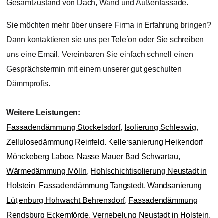
Gesamtzustand von Dach, Wand und Außenfassade.
Sie möchten mehr über unsere Firma in Erfahrung bringen?
Dann kontaktieren sie uns per Telefon oder Sie schreiben
uns eine Email. Vereinbaren Sie einfach schnell einen
Gesprächstermin mit einem unserer gut geschulten
Dämmprofis.
Weitere Leistungen:
Fassadendämmung Stockelsdorf
,
Isolierung Schleswig
,
Zellulosedämmung Reinfeld
,
Kellersanierung Heikendorf
Mönckeberg Laboe
,
Nasse Mauer Bad Schwartau
,
Wärmedämmung Mölln
,
Hohlschichtisolierung Neustadt in
Holstein
,
Fassadendämmung Tangstedt
,
Wandsanierung
Lütjenburg Hohwacht Behrensdorf
,
Fassadendämmung
Rendsburg Eckernförde
,
Vernebelung Neustadt in Holstein
,