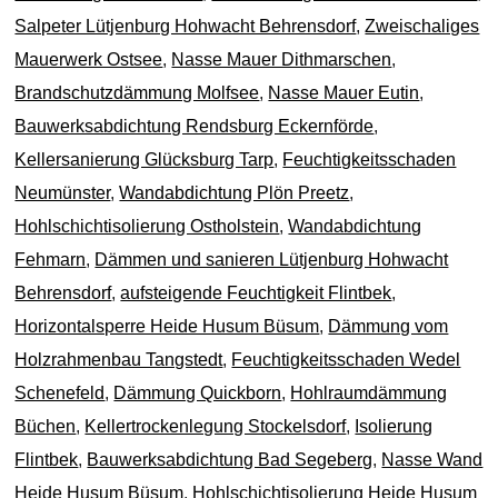
Salpeter Lütjenburg Hohwacht Behrensdorf
,
Zweischaliges
Mauerwerk Ostsee
,
Nasse Mauer Dithmarschen
,
Brandschutzdämmung Molfsee
,
Nasse Mauer Eutin
,
Bauwerksabdichtung Rendsburg Eckernförde
,
Kellersanierung Glücksburg Tarp
,
Feuchtigkeitsschaden
Neumünster
,
Wandabdichtung Plön Preetz
,
Hohlschichtisolierung Ostholstein
,
Wandabdichtung
Fehmarn
,
Dämmen und sanieren Lütjenburg Hohwacht
Behrensdorf
,
aufsteigende Feuchtigkeit Flintbek
,
Horizontalsperre Heide Husum Büsum
,
Dämmung vom
Holzrahmenbau Tangstedt
,
Feuchtigkeitsschaden Wedel
Schenefeld
,
Dämmung Quickborn
,
Hohlraumdämmung
Büchen
,
Kellertrockenlegung Stockelsdorf
,
Isolierung
Flintbek
,
Bauwerksabdichtung Bad Segeberg
,
Nasse Wand
Heide Husum Büsum
,
Hohlschichtisolierung Heide Husum