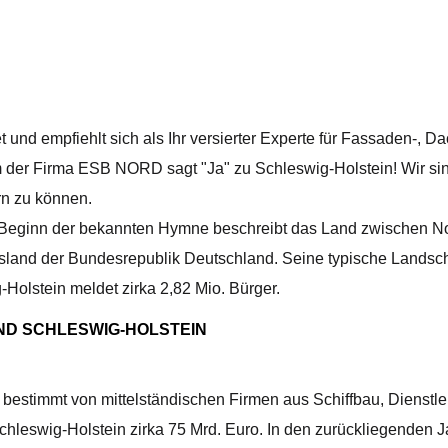
 und empfiehlt sich als Ihr versierter Experte für Fassaden-
er Firma ESB NORD sagt "Ja" zu Schleswig-Holstein! Wir sind u
rn zu können.
Beginn der bekannten Hymne beschreibt das Land zwischen Nor
esland der Bundesrepublik Deutschland. Seine typische Landsch
olstein meldet zirka 2,82 Mio. Bürger.
ND SCHLESWIG-HOLSTEIN
 bestimmt von mittelständischen Firmen aus Schiffbau, Dienstle
Schleswig-Holstein zirka 75 Mrd. Euro. In den zurückliegende