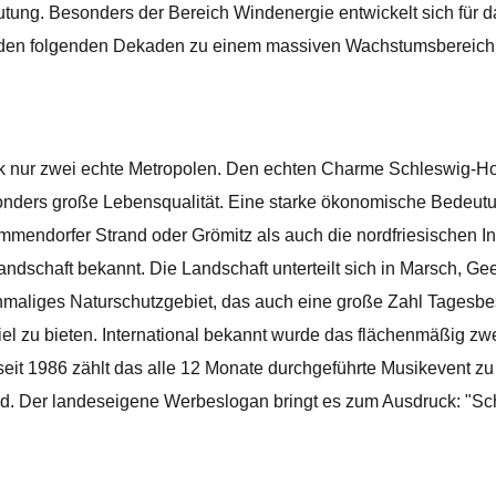
ng. Besonders der Bereich Windenergie entwickelt sich für da
n den folgenden Dekaden zu einem massiven Wachstumsbereich 
ck nur zwei echte Metropolen. Den echten Charme Schleswig-Ho
esonders große Lebensqualität. Eine starke ökonomische Bedeutu
mendorfer Strand oder Grömitz als auch die nordfriesischen In
landschaft bekannt. Die Landschaft unterteilt sich in Marsch, Ge
nmaliges Naturschutzgebiet, das auch eine große Zahl Tagesbes
 viel zu bieten. International bekannt wurde das flächenmäßig 
 seit 1986 zählt das alle 12 Monate durchgeführte Musikevent z
and. Der landeseigene Werbeslogan bringt es zum Ausdruck: "Sc