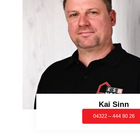
Kai Sinn
04322 – 444 90 26