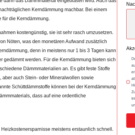
ie dann das Dämmmaterial eingeblasen wird. Auch das
Nac
r nachträglichen Kerndämmung machbar. Bei einem
e für die Kerndämmung.
ahmen kostengünstig, sie ist sehr rasch umzusetzen.
von Nöten, was den monetären Aufwand zusätzlich
Akz
 Kerndämmung, denn in meistens nur 1 bis 3 Tagen kann
Du
r gedämmt werden. Für die Kerndämmung bieten sich
au
chiedene Dämmmaterialien an. Es gibt feste Stoffe
er
 aber auch Stein- oder Mineralwollen sowie
ab
Hi
nannte Schüttdämmstoffe können bei der Kerndämmung
Zu
ämmmaterials, dass auf eine ordentliche
In
un
Heizkostenersparnisse meistens erstaunlich schnell.