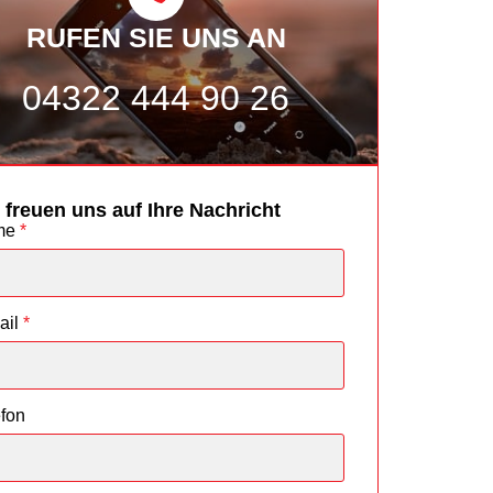
RUFEN SIE UNS AN
04322 444 90 26
 freuen uns auf Ihre Nachricht
me
*
ail
*
efon