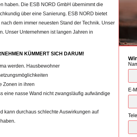
funden haben. Die ESB NORD GmbH übernimmt die
sachkundig über eine Sanierung. ESB NORD bietet
t nach dem immer neuesten Stand der Technik. Unser
n. Unser Unternehmen ist langen Jahren in
RNEHMEN KÜMMERT SICH DARUM!
Wir
Na
hema werden. Hausbewohner
dsetzungsmöglichkeiten
e Zonen in ihren
E-M
ss eine nasse Wand nicht zwangsläufig aufwändige
nd kann durchaus schlechte Auswirkungen auf
Tel
 haben.