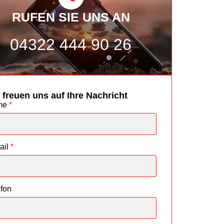
RUFEN SIE UNS AN
04322 444 90 26
 freuen uns auf Ihre Nachricht
me
*
ail
*
efon