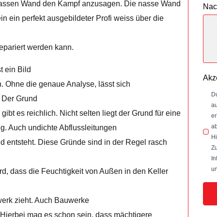
r nassen Wand den Kampf anzusagen. Die nasse Wand
Nac
n ein perfekt ausgebildeter Profi weiss über die
epariert werden kann.
t ein Bild
Akz
. Ohne die genaue Analyse, lässt sich
Du
. Der Grund
au
ibt es reichlich. Nicht selten liegt der Grund für eine
er
ab
g. Auch undichte Abflussleitungen
Hi
 entsteht. Diese Gründe sind in der Regel rasch
Zu
In
un
ird, dass die Feuchtigkeit von Außen in den Keller
werk zieht. Auch Bauwerke
 Hierbei mag es schon sein, dass mächtigere