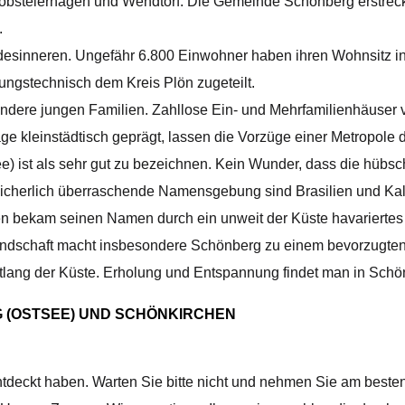
bsteierhagen und Wendtorf. Die Gemeinde Schönberg erstreckt 
.
ndesinneren. Ungefähr 6.800 Einwohner haben ihren Wohnsitz in
ungstechnisch dem Kreis Plön zugeteilt.
ndere jungen Familien. Zahllose Ein- und Mehrfamilienhäuser 
e kleinstädtisch geprägt, lassen die Vorzüge einer Metropole d
e) ist als sehr gut zu bezeichnen. Kein Wunder, dass die hübsc
 sicherlich überraschende Namensgebung sind Brasilien und Kali
en bekam seinen Namen durch ein unweit der Küste havariertes 
 Landschaft macht insbesondere Schönberg zu einem bevorzugte
tlang der Küste. Erholung und Entspannung findet man in Schön
 (OSTSEE) UND SCHÖNKIRCHEN
entdeckt haben. Warten Sie bitte nicht und nehmen Sie am besten