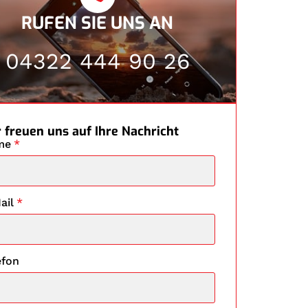
RUFEN SIE UNS AN
04322 444 90 26
 freuen uns auf Ihre Nachricht
me
*
ail
*
efon