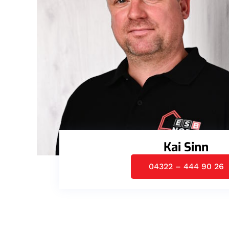
Kai Sinn
04322 – 444 90 26