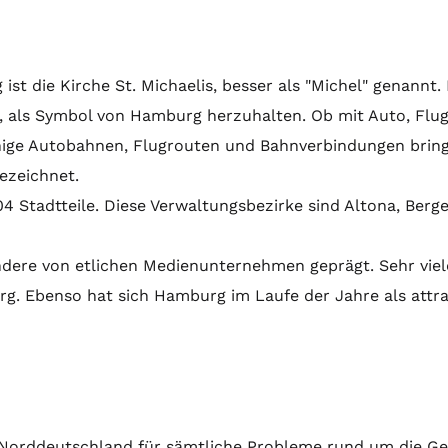
t die Kirche St. Michaelis, besser als "Michel" genannt.
, als Symbol von Hamburg herzuhalten. Ob mit Auto, Flu
Einige Autobahnen, Flugrouten und Bahnverbindungen bri
ezeichnet.
04 Stadtteile. Diese Verwaltungsbezirke sind Altona, Berge
ere von etlichen Medienunternehmen geprägt. Sehr viele
g. Ebenso hat sich Hamburg im Laufe der Jahre als attrak
 in Norddeutschland für sämtliche Probleme rund um die