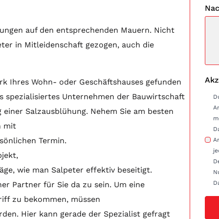
Nac
dungen auf den entsprechenden Mauern. Nicht
ter in Mitleidenschaft gezogen, auch die
Akz
erk Ihres Wohn- oder Geschäftshauses gefunden
ls spezialisiertes Unternehmen der Bauwirtschaft
D
A
ung einer Salzausblühung. Nehem Sie am besten
m
 mit
D
rsönlichen Termin.
Anfrag
je
jekt,
D
e, wie man Salpeter effektiv beseitigt.
Nu
D
her Partner für Sie da zu sein. Um eine
Griff zu bekommen, müssen
den. Hier kann gerade der Spezialist gefragt