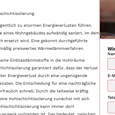
schichtisolierung.
gentlich zu enormen Energieverlusten führen.
de eines Wohngebäudes aufwändig saniert, im dem
ch ersetzt wird. Eine gekonnt durchgeführte
Wir
nismäßig preiswertes Wärmedämmverfahren.
Na
ksame Einblasdämmstoffe in die Hohlräume
hichtisolierung garantiert dafür, dass der Verlust
E-M
ter Energieverlust durch eine ungenügende
osten. Die Entscheidung für eine nachträgliche
freulich schnell. Durch die teilweise kräftig
Tel
 eine Hohlschichtisolierung zunächst mit sich
 Hohlschichtisolierung kann immer dort
erwerk vorhanden ist. Das bedeutet, zwischen