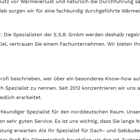
schutz vor Wärmeverlust und natürlich die Durchführung 
rieb sorgen wir für eine fachkundig durchgeführte Wärm
er. Die Spezialisten der E.S.B. GmbH werden deshalb 
iel, vertrauen Sie einem Fachunternehmen. Wir bieten Ih
Profi beschrieben, wer über ein besonderes Know-how au
ch Spezialist zu nennen. Seit 2012 konzentrieren wir uns
edlich erarbeitet.
chkundiger Spezialist für den norddeutschen Raum. Unser
en sehr guten Service. Es ist uns wichtig, dass Sie lange
istung erwarten. Als Ihr Spezialist für Dach- und Gebäu
hrener Profi für Dämmtechnik beurteilen wir den Ist-Zust