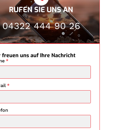
RUFEN SIE UNS AN
04322 444 90 26
 freuen uns auf Ihre Nachricht
me
*
ail
*
efon