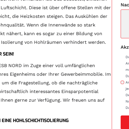
Nac
uftschicht. Diese ist über offene Stellen mit der
cht, die Heizkosten steigen. Das Auskühlen der
ohnqualität. Wenn die Innenwände so stark
t nähert, kann es sogar zu einer Bildung von
e Isolierung von Hohlräumen verhindert werden.
Akz
 SEIN!
D
A
SB NORD im Zuge einer voll umfänglichen
m
hres Eigenheims oder Ihrer Gewerbeimmobilie. Im
D
m die Fragestellung, ob die nachträgliche
Anfrag
je
irtschaftlich interessantes Einsparpotential
D
 Ihnen gerne zur Verfügung. Wir freuen uns auf
Nu
D
 EINE HOHLSCHICHTISOLIERUNG