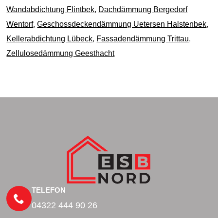
Wandabdichtung Flintbek
,
Dachdämmung Bergedorf
Wentorf
,
Geschossdeckendämmung Uetersen Halstenbek
,
Kellerabdichtung Lübeck
,
Fassadendämmung Trittau
,
Zellulosedämmung Geesthacht
TELEFON
04322 444 90 26