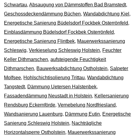
Schwartau
,
Absaugung von Dämmstoffen Bad Bramstedt
,
Geschossdeckendämmung Büchen
,
Wandabdichtung Kiel
,
Energetische Sanierung Büdelsdorf Fockbek Osterrönfeld
,
Einblasdämmung Büdelsdorf Fockbek Osterrönfeld
,
Energetische Sanierung Flintbek
,
Mauerwerkssanierung
Schleswig
,
Verkieselung Schleswig Holstein
,
Feuchter
Keller Dithmarschen
,
aufsteigende Feuchtigkeit
Dithmarschen
,
Bauwerksabdichtung Ostholstein
,
Salpeter
Molfsee
,
Hohlschichtisolierung Trittau
,
Wandabdichtung
Tangstedt
,
Dämmung Uetersen Halstenbek
,
Fassadendämmung Neustadt in Holstein
,
Kellersanierung
Rendsburg Eckernförde
,
Vernebelung Nordfriesland
,
Wandsanierung Lauenburg
,
Dämmung Eutin
,
Energetische
Sanierung Schleswig Holstein
,
Nachträgliche
Horizontalsperre Ostholstein
,
Mauerwerkssanierung