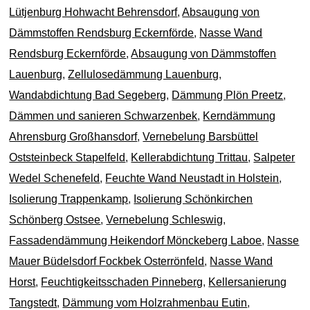
Lütjenburg Hohwacht Behrensdorf
,
Absaugung von
Dämmstoffen Rendsburg Eckernförde
,
Nasse Wand
Rendsburg Eckernförde
,
Absaugung von Dämmstoffen
Lauenburg
,
Zellulosedämmung Lauenburg
,
Wandabdichtung Bad Segeberg
,
Dämmung Plön Preetz
,
Dämmen und sanieren Schwarzenbek
,
Kerndämmung
Ahrensburg Großhansdorf
,
Vernebelung Barsbüttel
Oststeinbeck Stapelfeld
,
Kellerabdichtung Trittau
,
Salpeter
Wedel Schenefeld
,
Feuchte Wand Neustadt in Holstein
,
Isolierung Trappenkamp
,
Isolierung Schönkirchen
Schönberg Ostsee
,
Vernebelung Schleswig
,
Fassadendämmung Heikendorf Mönckeberg Laboe
,
Nasse
Mauer Büdelsdorf Fockbek Osterrönfeld
,
Nasse Wand
Horst
,
Feuchtigkeitsschaden Pinneberg
,
Kellersanierung
Tangstedt
,
Dämmung vom Holzrahmenbau Eutin
,