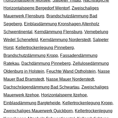
Horizontalsperre Molfsee
,
Salpeter Trittau
,
Nachträgliche
Horizontalsperre Bergedorf Wentorf
,
Zweischaliges
Mauerwerk Flensburg
,
Brandschutzdämmung Bad
Segeberg
,
Einblasdämmung Kronshagen Altenholz
Schwentinental
,
Kerndämmung Flensburg
,
Vernebelung
Wedel Schenefeld
,
Kerndämmung Norderstedt
,
Salpeter
Horst
,
Kellertrockenlegung Pinneberg
,
Brandschutzdämmung Kropp
,
Fassadendämmung
Ratekau
,
Dachdämmung Pinneberg
,
Zellulosedämmung
Oldenburg in Holstein
,
Feuchte Wand Ostholstein
,
Nasse
Mauer Bad Bramstedt
,
Nasse Mauer Norderstedt
,
Dachschrägendämmung Bad Schwartau
,
Zweischaliges
Mauerwerk Itzehoe
,
Horizontalsperre Itzehoe
,
Einblasdämmung Bargteheide
,
Kellertrockenlegung Kropp
,
Zweischaliges Mauerwerk Quickborn
,
Kellertrockenlegung