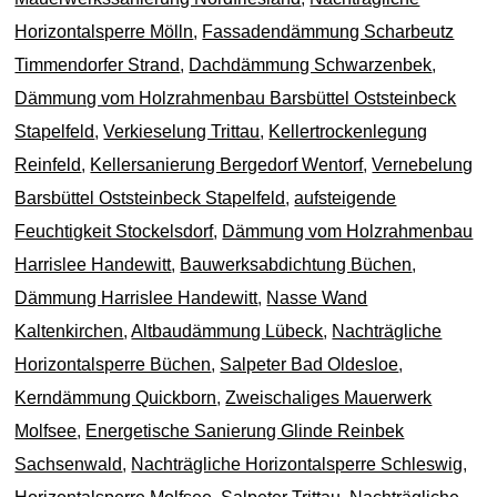
Horizontalsperre Mölln
,
Fassadendämmung Scharbeutz
Timmendorfer Strand
,
Dachdämmung Schwarzenbek
,
Dämmung vom Holzrahmenbau Barsbüttel Oststeinbeck
Stapelfeld
,
Verkieselung Trittau
,
Kellertrockenlegung
Reinfeld
,
Kellersanierung Bergedorf Wentorf
,
Vernebelung
Barsbüttel Oststeinbeck Stapelfeld
,
aufsteigende
Feuchtigkeit Stockelsdorf
,
Dämmung vom Holzrahmenbau
Harrislee Handewitt
,
Bauwerksabdichtung Büchen
,
Dämmung Harrislee Handewitt
,
Nasse Wand
Kaltenkirchen
,
Altbaudämmung Lübeck
,
Nachträgliche
Horizontalsperre Büchen
,
Salpeter Bad Oldesloe
,
Kerndämmung Quickborn
,
Zweischaliges Mauerwerk
Molfsee
,
Energetische Sanierung Glinde Reinbek
Sachsenwald
,
Nachträgliche Horizontalsperre Schleswig
,