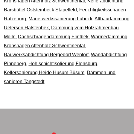
Kronshagen Altenholz Schwentinental
,
Kellerabdichtung
Barsbüttel Oststeinbeck Stapelfeld
,
Feuchtigkeitsschaden
Ratzeburg
,
Mauerwerkssanierung Lübeck
,
Altbaudämmung
Uetersen Halstenbek
,
Dämmung vom Holzrahmenbau
Mölln
,
Dachschrägendämmung Flintbek
,
Wärmedämmung
Kronshagen Altenholz Schwentinental
,
Bauwerksabdichtung Bergedorf Wentorf
,
Wandabdichtung
Pinneberg
,
Hohlschichtisolierung Flensburg
,
Kellersanierung Heide Husum Büsum
,
Dämmen und
sanieren Tangstedt