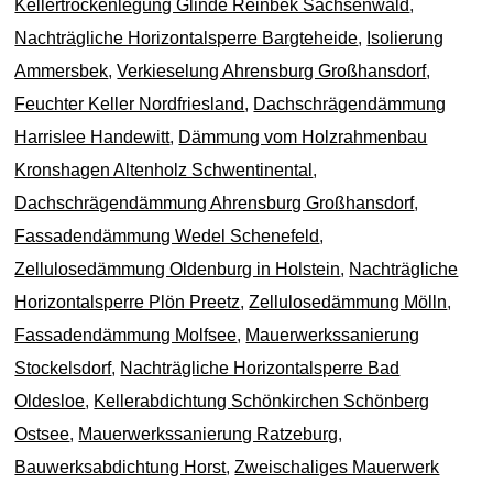
Kellertrockenlegung Glinde Reinbek Sachsenwald
,
Nachträgliche Horizontalsperre Bargteheide
,
Isolierung
Ammersbek
,
Verkieselung Ahrensburg Großhansdorf
,
Feuchter Keller Nordfriesland
,
Dachschrägendämmung
Harrislee Handewitt
,
Dämmung vom Holzrahmenbau
Kronshagen Altenholz Schwentinental
,
Dachschrägendämmung Ahrensburg Großhansdorf
,
Fassadendämmung Wedel Schenefeld
,
Zellulosedämmung Oldenburg in Holstein
,
Nachträgliche
Horizontalsperre Plön Preetz
,
Zellulosedämmung Mölln
,
Fassadendämmung Molfsee
,
Mauerwerkssanierung
Stockelsdorf
,
Nachträgliche Horizontalsperre Bad
Oldesloe
,
Kellerabdichtung Schönkirchen Schönberg
Ostsee
,
Mauerwerkssanierung Ratzeburg
,
Bauwerksabdichtung Horst
,
Zweischaliges Mauerwerk