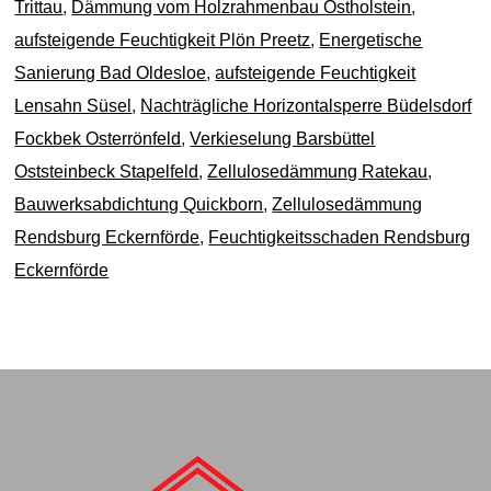
Trittau
,
Dämmung vom Holzrahmenbau Ostholstein
,
aufsteigende Feuchtigkeit Plön Preetz
,
Energetische
Sanierung Bad Oldesloe
,
aufsteigende Feuchtigkeit
Lensahn Süsel
,
Nachträgliche Horizontalsperre Büdelsdorf
Fockbek Osterrönfeld
,
Verkieselung Barsbüttel
Oststeinbeck Stapelfeld
,
Zellulosedämmung Ratekau
,
Bauwerksabdichtung Quickborn
,
Zellulosedämmung
Rendsburg Eckernförde
,
Feuchtigkeitsschaden Rendsburg
Eckernförde