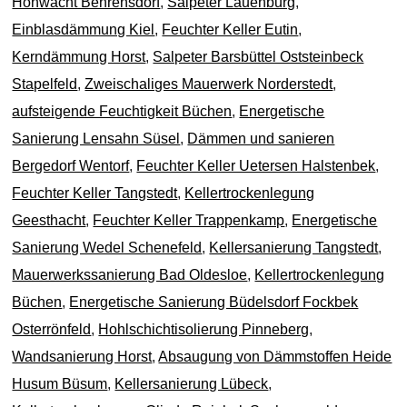
Hohwacht Behrensdorf
,
Salpeter Lauenburg
,
Einblasdämmung Kiel
,
Feuchter Keller Eutin
,
Kerndämmung Horst
,
Salpeter Barsbüttel Oststeinbeck
Stapelfeld
,
Zweischaliges Mauerwerk Norderstedt
,
aufsteigende Feuchtigkeit Büchen
,
Energetische
Sanierung Lensahn Süsel
,
Dämmen und sanieren
Bergedorf Wentorf
,
Feuchter Keller Uetersen Halstenbek
,
Feuchter Keller Tangstedt
,
Kellertrockenlegung
Geesthacht
,
Feuchter Keller Trappenkamp
,
Energetische
Sanierung Wedel Schenefeld
,
Kellersanierung Tangstedt
,
Mauerwerkssanierung Bad Oldesloe
,
Kellertrockenlegung
Büchen
,
Energetische Sanierung Büdelsdorf Fockbek
Osterrönfeld
,
Hohlschichtisolierung Pinneberg
,
Wandsanierung Horst
,
Absaugung von Dämmstoffen Heide
Husum Büsum
,
Kellersanierung Lübeck
,