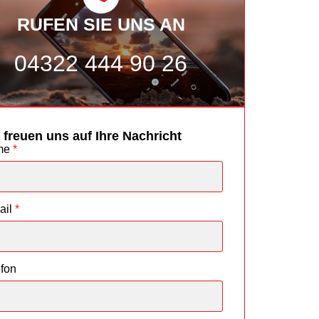
RUFEN SIE UNS AN
04322 444 90 26
 freuen uns auf Ihre Nachricht
me
*
ail
*
efon