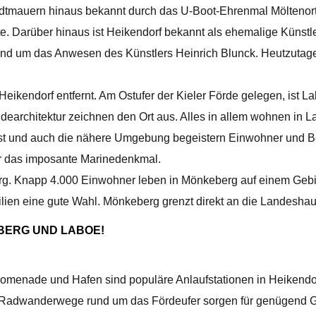
adtmauern hinaus bekannt durch das U-Boot-Ehrenmal Möltenort
fte. Darüber hinaus ist Heikendorf bekannt als ehemalige Künst
rund um das Anwesen des Künstlers Heinrich Blunck. Heutzuta
eikendorf entfernt. Am Ostufer der Kieler Förde gelegen, ist 
earchitektur zeichnen den Ort aus. Alles in allem wohnen in L
bst und auch die nähere Umgebung begeistern Einwohner und B
für das imposante Marinedenkmal.
rg. Knapp 4.000 Einwohner leben in Mönkeberg auf einem Gebi
milien eine gute Wahl. Mönkeberg grenzt direkt an die Landeshaup
BERG UND LABOE!
romenade und Hafen sind populäre Anlaufstationen in Heikendorf
und Radwanderwege rund um das Fördeufer sorgen für genügend G