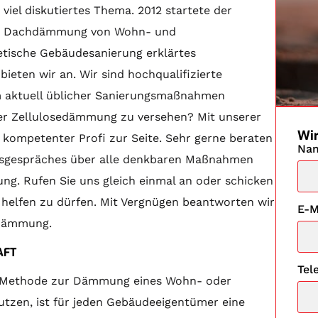
viel diskutiertes Thema. 2012 startete der
nd Dachdämmung von Wohn- und
etische Gebäudesanierung erklärtes
eten wir an. Wir sind hochqualifizierte
m aktuell üblicher Sanierungsmaßnahmen
ner Zellulosedämmung zu versehen? Mit unserer
Wir
 kompetenter Profi zur Seite. Sehr gerne beraten
Na
onsgespräches über alle denkbaren Maßnahmen
ng. Rufen Sie uns gleich einmal an oder schicken
n helfen zu dürfen. Mit Vergnügen beantworten wir
E-M
edämmung.
AFT
Tel
e Methode zur Dämmung eines Wohn- oder
tzen, ist für jeden Gebäudeeigentümer eine