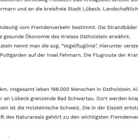
ormarn und an die kreisfreie Stadt Lübeck. Landschaftlic
 eindeutig vom Fremdenverkehr bestimmt. Die Strandbäde
die gesunde Ökonomie des Kreises Ostholstein erwähnt.
lstein nennt man die sog. "Vogelfluglinie". Hierunter v
Puttgarden auf der Insel Fehmarn. Die Flugroute der Kra
qkm. Insgesamt leben 198.000 Menschen in Ostholstein. Als
lbar an Lübeck grenzende Bad Schwartau. Dort werden kna
tein ist die Holsteinische Schweiz. Die in der Eiszeit en
haft des Naturareals gehört zu den wichtigsten Fremden