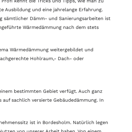
Profi kennt die Tricks und Tipps, wie man zu
e Ausbildung und eine jahrelange Erfahrung.
ung sämtlicher Dämm- und Sanierungsarbeiten ist
durchgeführte Wärmedämmung nach dem stets
 Thema Wärmedämmung weitergebildet und
ne fachgerechte Hohlraum,- Dach- oder
 einem bestimmten Gebiet verfügt. Auch ganz
ns auf sachlich versierte Gebäudedämmung. In
nehmenssitz ist in Bordesholm. Natürlich legen
e Nutzen von unserer Arbeit haben. Von einem