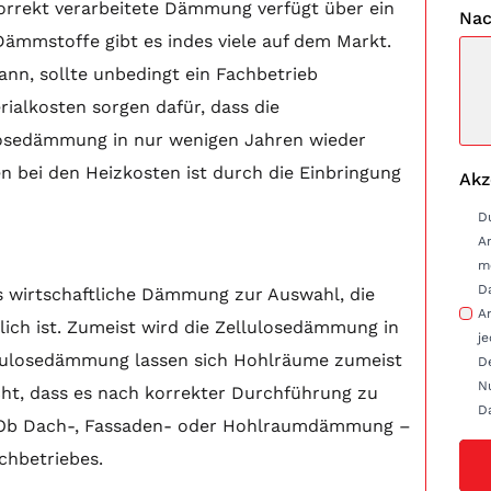
orrekt verarbeitete Dämmung verfügt über ein
Nac
ämmstoffe gibt es indes viele auf dem Markt.
nn, sollte unbedingt ein Fachbetrieb
ialkosten sorgen dafür, dass die
ulosedämmung in nur wenigen Jahren wieder
 bei den Heizkosten ist durch die Einbringung
Akz
D
A
m
D
s wirtschaftliche Dämmung zur Auswahl, die
Anfrag
ch ist. Zumeist wird die Zellulosedämmung in
je
llulosedämmung lassen sich Hohlräume zumeist
D
Nu
cht, dass es nach korrekter Durchführung zu
D
Ob Dach-, Fassaden- oder Hohlraumdämmung –
achbetriebes.