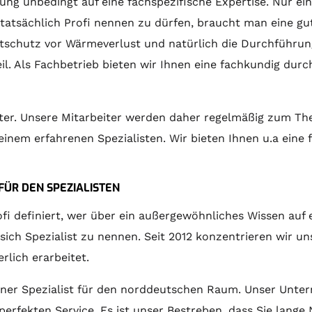
 unbedingt auf eine fachspezifische Expertise. Nur ein 
atsächlich Profi nennen zu dürfen, braucht man eine gut
zeitschutz vor Wärmeverlust und natürlich die Durchführ
teil. Als Fachbetrieb bieten wir Ihnen eine fachkundig 
iter. Unsere Mitarbeiter werden daher regelmäßig zum
e einem erfahrenen Spezialisten. Wir bieten Ihnen u.a ei
FÜR DEN SPEZIALISTEN
fi definiert, wer über ein außergewöhnliches Wissen auf
sich Spezialist zu nennen. Seit 2012 konzentrieren wir u
erlich erarbeitet.
rener Spezialist für den norddeutschen Raum. Unser Unter
 perfekten Service. Es ist unser Bestreben, dass Sie lang