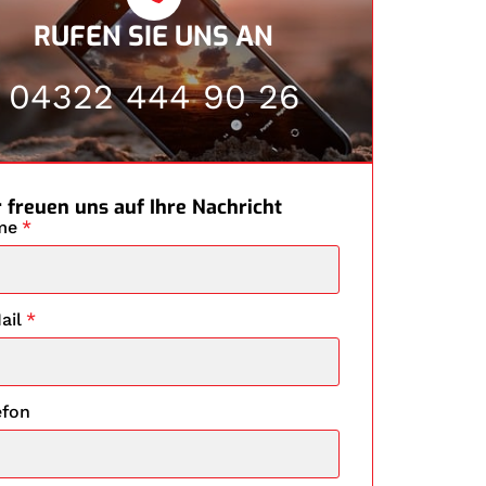
RUFEN SIE UNS AN
04322 444 90 26
 freuen uns auf Ihre Nachricht
me
*
ail
*
efon