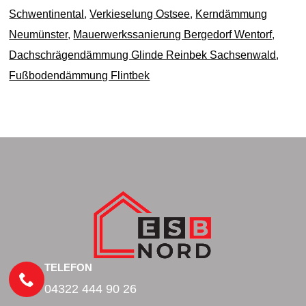
Schwentinental
,
Verkieselung Ostsee
,
Kerndämmung
Neumünster
,
Mauerwerkssanierung Bergedorf Wentorf
,
Dachschrägendämmung Glinde Reinbek Sachsenwald
,
Fußbodendämmung Flintbek
TELEFON
04322 444 90 26