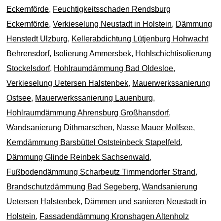
Eckernförde
,
Feuchtigkeitsschaden Rendsburg
Eckernförde
,
Verkieselung Neustadt in Holstein
,
Dämmung
Henstedt Ulzburg
,
Kellerabdichtung Lütjenburg Hohwacht
Behrensdorf
,
Isolierung Ammersbek
,
Hohlschichtisolierung
Stockelsdorf
,
Hohlraumdämmung Bad Oldesloe
,
Verkieselung Uetersen Halstenbek
,
Mauerwerkssanierung
Ostsee
,
Mauerwerkssanierung Lauenburg
,
Hohlraumdämmung Ahrensburg Großhansdorf
,
Wandsanierung Dithmarschen
,
Nasse Mauer Molfsee
,
Kerndämmung Barsbüttel Oststeinbeck Stapelfeld
,
Dämmung Glinde Reinbek Sachsenwald
,
Fußbodendämmung Scharbeutz Timmendorfer Strand
,
Brandschutzdämmung Bad Segeberg
,
Wandsanierung
Uetersen Halstenbek
,
Dämmen und sanieren Neustadt in
Holstein
,
Fassadendämmung Kronshagen Altenholz