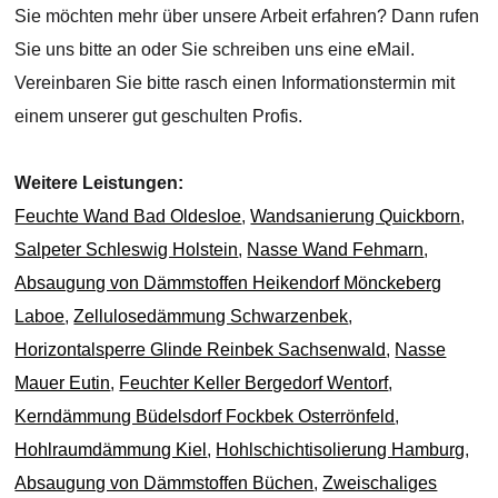
Sie möchten mehr über unsere Arbeit erfahren? Dann rufen
Sie uns bitte an oder Sie schreiben uns eine eMail.
Vereinbaren Sie bitte rasch einen Informationstermin mit
einem unserer gut geschulten Profis.
Weitere Leistungen:
Feuchte Wand Bad Oldesloe
,
Wandsanierung Quickborn
,
Salpeter Schleswig Holstein
,
Nasse Wand Fehmarn
,
Absaugung von Dämmstoffen Heikendorf Mönckeberg
Laboe
,
Zellulosedämmung Schwarzenbek
,
Horizontalsperre Glinde Reinbek Sachsenwald
,
Nasse
Mauer Eutin
,
Feuchter Keller Bergedorf Wentorf
,
Kerndämmung Büdelsdorf Fockbek Osterrönfeld
,
Hohlraumdämmung Kiel
,
Hohlschichtisolierung Hamburg
,
Absaugung von Dämmstoffen Büchen
,
Zweischaliges