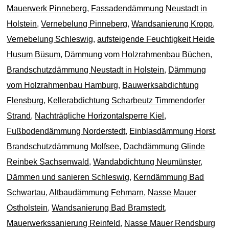
Mauerwerk Pinneberg
,
Fassadendämmung Neustadt in
Holstein
,
Vernebelung Pinneberg
,
Wandsanierung Kropp
,
Vernebelung Schleswig
,
aufsteigende Feuchtigkeit Heide
Husum Büsum
,
Dämmung vom Holzrahmenbau Büchen
,
Brandschutzdämmung Neustadt in Holstein
,
Dämmung
vom Holzrahmenbau Hamburg
,
Bauwerksabdichtung
Flensburg
,
Kellerabdichtung Scharbeutz Timmendorfer
Strand
,
Nachträgliche Horizontalsperre Kiel
,
Fußbodendämmung Norderstedt
,
Einblasdämmung Horst
,
Brandschutzdämmung Molfsee
,
Dachdämmung Glinde
Reinbek Sachsenwald
,
Wandabdichtung Neumünster
,
Dämmen und sanieren Schleswig
,
Kerndämmung Bad
Schwartau
,
Altbaudämmung Fehmarn
,
Nasse Mauer
Ostholstein
,
Wandsanierung Bad Bramstedt
,
Mauerwerkssanierung Reinfeld
,
Nasse Mauer Rendsburg