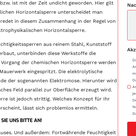
bzw. ist mit der Zeit undicht geworden. Hier gilt
Nac
glichen Horizontalsperre unterscheidet man
n redet in diesem Zusammenhang in der Regel von
trophysikalischen Horizontalsperre.
chtigkeitssperren aus reinem Stahl, Kunststoff
Akz
baut, unterbinden diese Werkstoffe die
D
m Vorgang der chemischen Horizontsperre werden
A
Mauerwerk eingespritzt. Die elektrolytische
m
hode der sogenannten Elektromose. Hierunter wird
D
Anfrag
sches Feld parallel zur Oberfläche erzeugt wird.
je
re ist jedoch strittig. Welches Konzept für Ihr
D
Nu
cheint, lässt sich problemlos ermitteln.
D
IE UNS BITTE AN!
uses. Und außerdem: Fortwährende Feuchtigkeit