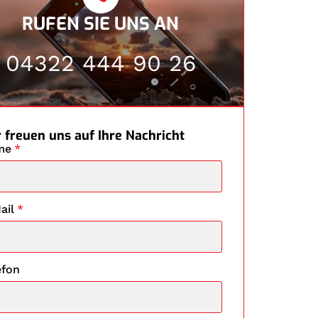
RUFEN SIE UNS AN
04322 444 90 26
 freuen uns auf Ihre Nachricht
me
*
ail
*
efon