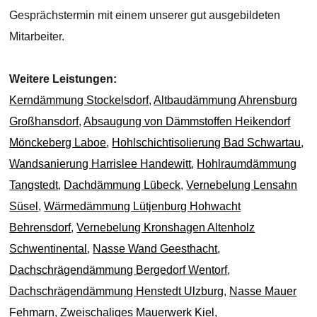
Gesprächstermin mit einem unserer gut ausgebildeten
Mitarbeiter.
Weitere Leistungen:
Kerndämmung Stockelsdorf
,
Altbaudämmung Ahrensburg
Großhansdorf
,
Absaugung von Dämmstoffen Heikendorf
Mönckeberg Laboe
,
Hohlschichtisolierung Bad Schwartau
,
Wandsanierung Harrislee Handewitt
,
Hohlraumdämmung
Tangstedt
,
Dachdämmung Lübeck
,
Vernebelung Lensahn
Süsel
,
Wärmedämmung Lütjenburg Hohwacht
Behrensdorf
,
Vernebelung Kronshagen Altenholz
Schwentinental
,
Nasse Wand Geesthacht
,
Dachschrägendämmung Bergedorf Wentorf
,
Dachschrägendämmung Henstedt Ulzburg
,
Nasse Mauer
Fehmarn
,
Zweischaliges Mauerwerk Kiel
,