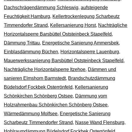
Dachschrägendämmung Schleswig
,
aufsteigende
Feuchtigkeit Hamburg
,
Kellertrockenlegung Scharbeutz
Timmendorfer Strand
,
Kellersanierung Horst
,
Nachträgliche
Horizontalsperre Barsbüttel Oststeinbeck Stapelfeld
,
Dämmung Trittau
,
Energetische Sanierung Ammersbek
,
Einblasdämmung Büchen
,
Horizontalsperre Lauenburg
,
Mauerwerkssanierung Barsbüttel Oststeinbeck Stapelfeld
,
Nachträgliche Horizontalsperre Itzehoe
,
Dämmen und
sanieren Elmshorn Barmstedt
,
Brandschutzdämmung
Büdelsdorf Fockbek Osterrönfeld
,
Kellersanierung
Schönkirchen Schönberg Ostsee
,
Dämmung vom
Holzrahmenbau Schönkirchen Schönberg Ostsee
,
Wärmedämmung Molfsee
,
Energetische Sanierung
Scharbeutz Timmendorfer Strand
,
Nasse Wand Flensburg
,
Hohlraumdämmung Büdelsdorf Fockbek Osterrönfeld
,