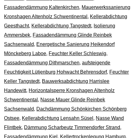
Fassadendämmung Kaltenkirchen
,
Mauerwerkssanierung
Kronshagen Altenholz Schwentinental
,
Kellerabdichtung
Geesthacht
,
Kellerabdichtung Tangstedt
,
Isolierung
Ammersbek
,
Fassadendämmung Glinde Reinbek
Sachsenwald
,
Energetische Sanierung Heikendorf
Mönckeberg Laboe
,
Feuchter Keller Schleswig
,
Fassadendämmung Dithmarschen
,
aufsteigende
Feuchtigkeit Lütjenburg Hohwacht Behrensdorf
,
Feuchter
Keller Tangstedt
,
Bauwerksabdichtung Harrislee
Handewitt
,
Horizontalsperre Kronshagen Altenholz
Schwentinental
,
Nasse Mauer Glinde Reinbek
Sachsenwald
,
Dachdämmung Schönkirchen Schönberg
Ostsee
,
Kellerabdichtung Lensahn Süsel
,
Nasse Wand
Flintbek
,
Dämmung Scharbeutz Timmendorfer Strand
,
Fassadendämmung Kiel
,
Kellertrockenlegung Hamburg
,